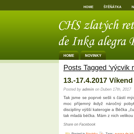
HOME
ŠTĚŇÁTKA
N
HOME
NOVINKY
Posts Tagged ‘výcvik r
13.-17.4.2017 Víkend
Posted by
admin
on Duben 17th, 2017
Tak jsme se poprvé sešli s částí m
moc příjemný ikdyž náročný pobyt
disciplíny výšší katerogie a Béčka „ču
tak mladá béčka. Mám z nich velikou 
Share on Facebook
Posted in
Novinky
Tags:
aurora de in