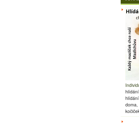
Individ
hlídání
hlídán
doma, 
kočiče