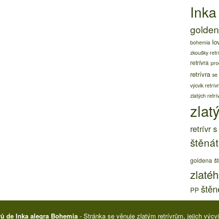
Inka
golden 
lo
bohemia
zkoušky retr
retrívra
pro
retrívra
se
výcvik retrív
zlatých retrí
zlatý
retrívr 
štěnát
goldena
š
zlatéh
štěně
PP
rů de Inka alegra Bohemia
- Stránka se věnuje zlatým retrívrům, jejich výc