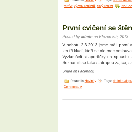
retrívr
,
výcvik retrívrů
,
zlatý retrívr
No Co
První cvičení se ště
Posted by
admin
on Březen 5th, 2013
V sobotu 2.3.2013 jsme měli první vý
jen tři klucí, kteří se ale moc omlouva
Vyzkoušeli si aportíčky na spoustu z
Seznámili se také s atrapou zajíce, s
Share on Facebook
Posted in
Novinky
Tags:
de Inka aleg
Comments »