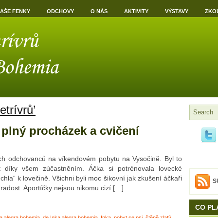
AŠE FENKY
ODCHOVY
O NÁS
AKTIVITY
VÝSTAVY
ZKO
etrívrů’
 plný procházek a cvičení
ých odchovanců na víkendovém pobytu na Vysočině. Byl to
 díky všem zúčastněním. Áčka si potrénovala lovecké
chla“ k lovečině. Všichni byli moc šikovní jak zkušení áčkaři
S
radost. Aportíčky nejsou nikomu cizí […]
CO PL
ka alegra bohemia
,
de Inka alegra bohemia
,
Inka
,
pobyt se psi
,
štěně zlatý