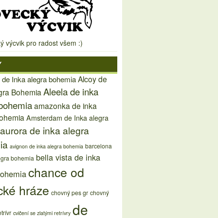
ý výcvik pro radost všem :)
Y
Alcoy de
 de Inka alegra bohemia
Aleela de inka
egra Bohemia
 bohemia
amazonka de inka
bohemia
Amsterdam de Inka alegra
aurora de inka alegra
ia
barcelona
avignon de inka alegra bohemia
bella vista de inka
egra bohemia
chance od
bohemia
cké hráze
chovný pes gr
chovný
de
trívr
cvičení se zlatými retrívry