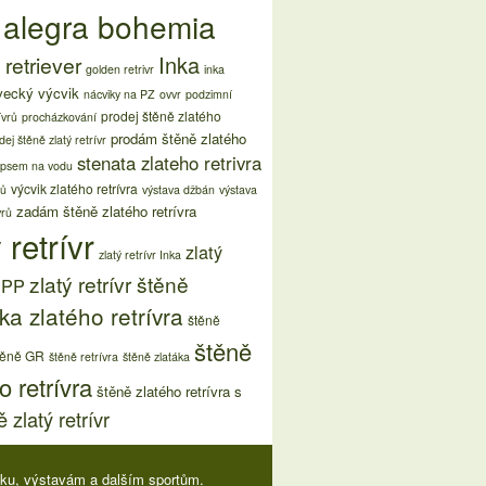
 alegra bohemia
Inka
retriever
golden retrivr
inka
vecký výcvik
nácviky na PZ
ovvr
podzimní
prodej štěně zlatého
ívrů
procházkování
prodám štěně zlatého
dej štěně zlatý retrívr
stenata zlateho retrivra
 psem na vodu
výcvik zlatého retrívra
rů
výstava džbán
výstava
zadám štěně zlatého retrívra
vrů
 retrívr
zlatý
zlatý retrívr Inka
zlatý retrívr štěně
s PP
ka zlatého retrívra
štěně
štěně
těně GR
štěně retrívra
štěně zlatáka
o retrívra
štěně zlatého retrívra s
 zlatý retrívr
viku, výstavám a dalším sportům.