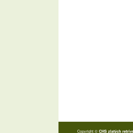
Copyright ©
CHS zlatých retrív