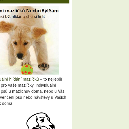
uální hlídání mazlíčků
– to nejlepší
 pro vaše mazlíčky, individuální
í psů u mazlichův doma, nebo u Vás
venčení psů nebo návštěvy u Vašich
k doma