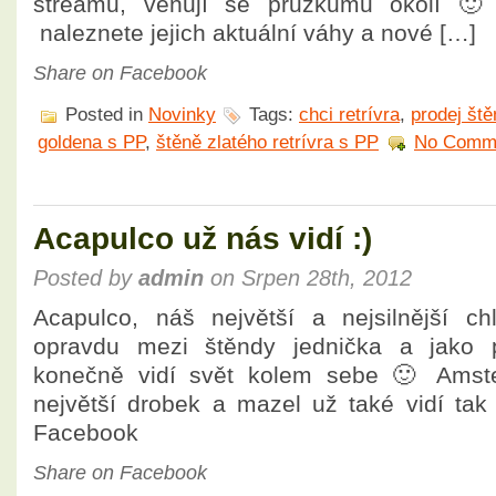
streamu, věnují se průzkumu okolí 🙂
naleznete jejich aktuální váhy a nové […]
Share on Facebook
Posted in
Novinky
Tags:
chci retrívra
,
prodej ště
goldena s PP
,
štěně zlatého retrívra s PP
No Comm
Acapulco už nás vidí :)
Posted by
admin
on Srpen 28th, 2012
Acapulco, náš největší a nejsilnější ch
opravdu mezi štěndy jednička a jako p
konečně vidí svět kolem sebe 🙂 Amst
největší drobek a mazel už také vidí ta
Facebook
Share on Facebook