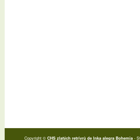
Copyright ©
CHS zlatých retrívrů de Inka alegra Bohemia
- S