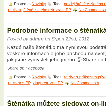
Posted in
Novinky
Tags:
prodej štěněte zlatého r
retrívra
,
štěně zlatého retrívra s PP
No Comments 
Podrobné informace o štěnátk
Posted by
admin
on Srpen 22nd, 2012
Každé naše štěnátko má nyní svou podstrá
veškeré informace o jeho příchodu na svět, 
jak jsme vymysleli jeho jméno 🙂 Share on
Share on Facebook
Posted in
Novinky
Tags:
retrívr s průkazem pův
retrívra s PP
,
zlatý retrívr s PP
No Comments »
Štěnátka můžete sledovat on-li