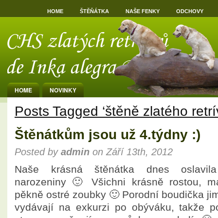
HOME
ŠTĚŇÁTKA
NAŠE FENKY
ODCHOVY
HOME
NOVINKY
Posts Tagged ‘štěně zlatého retrí
Štěnátkům jsou už 4.týdny :)
Posted by
admin
on Září 13th, 2012
Naše krásná štěnátka dnes oslavila
narozeniny 🙂 Všichni krásně rostou, m
pěkně ostré zoubky 🙂 Porodní boudička jim
vydávají na exkurzi po obýváku, takže p