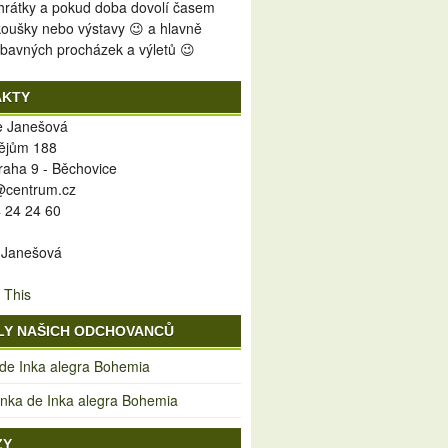
 hrátky a pokud doba dovolí časem
koušky nebo výstavy 😉 a hlavně
bavných procházek a výletů 😉
AKTY
ie Janešová
ějům 188
raha 9 - Běchovice
y@centrum.cz
 24 24 60
 Janešová
 This
LY NAŠICH ODCHOVANCŮ
 de Inka alegra Bohemia
ka de Inka alegra Bohemia
ZY