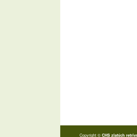
Copyright ©
CHS zlatých retrív