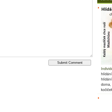
Individ
hlídání
hlídán
doma, 
kočiče