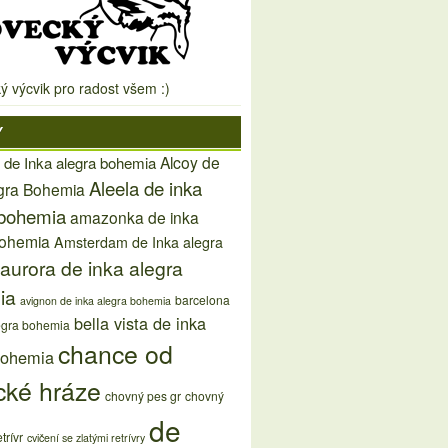
ý výcvik pro radost všem :)
Y
Alcoy de
 de Inka alegra bohemia
Aleela de inka
egra Bohemia
 bohemia
amazonka de inka
bohemia
Amsterdam de Inka alegra
aurora de inka alegra
ia
barcelona
avignon de inka alegra bohemia
bella vista de inka
egra bohemia
chance od
bohemia
cké hráze
chovný pes gr
chovný
de
trívr
cvičení se zlatými retrívry