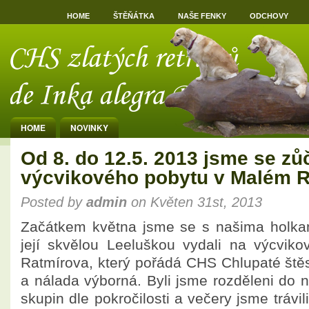
HOME
ŠTĚŇÁTKA
NAŠE FENKY
ODCHOVY
HOME
NOVINKY
Od 8. do 12.5. 2013 jsme se zůč
výcvikového pobytu v Malém 
Posted by
admin
on Květen 31st, 2013
Začátkem května jsme se s našima holkam
její skvělou Leeluškou vydali na výcvik
Ratmírova, který pořádá CHS Chlupaté štěs
a nálada výborná. Byli jsme rozděleni do 
skupin dle pokročilosti a večery jsme trávi