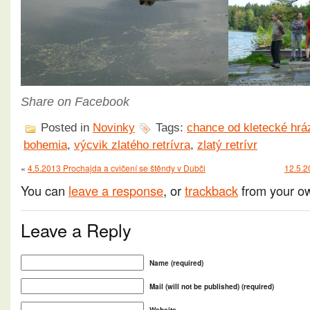
Share on Facebook
Posted in
Novinky
Tags:
chance od kletecké hrá
bohemia
,
výcvik zlatého retrívra
,
zlatý retrívr
«
4.5.2013 Prochajda a cvičení se štěndy v Dubči
12.5.20
You can
leave a response
, or
trackback
from your ow
Leave a Reply
Name (required)
Mail (will not be published) (required)