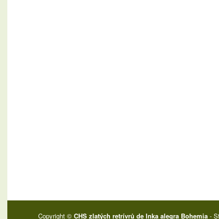
Copyright ©
CHS zlatých retrívrů de Inka alegra Bohemia
- S