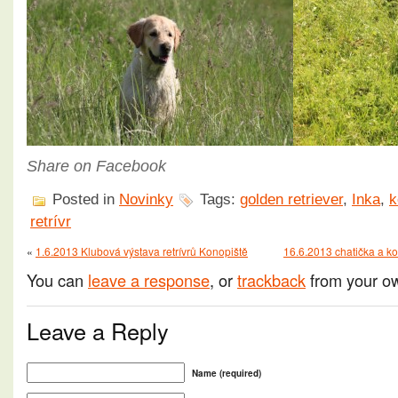
Share on Facebook
Posted in
Novinky
Tags:
golden retriever
,
Inka
,
k
retrívr
«
1.6.2013 Klubová výstava retrívrů Konopiště
16.6.2013 chatička a k
You can
leave a response
, or
trackback
from your ow
Leave a Reply
Name (required)