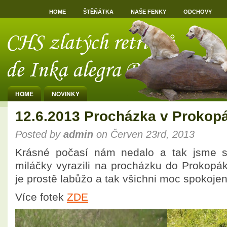
HOME
ŠTĚŇÁTKA
NAŠE FENKY
ODCHOVY
HOME
NOVINKY
12.6.2013 Procházka v Prokopá
Posted by
admin
on Červen 23rd, 2013
Krásné počasí nám nedalo a tak jsme s
miláčky vyrazili na procházku do Prokopák
je prostě labůžo a tak všichni moc spokojen
Více fotek
ZDE