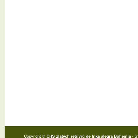
Copyright ©
CHS zlatých retrívrů de Inka alegra Bohemia
- S