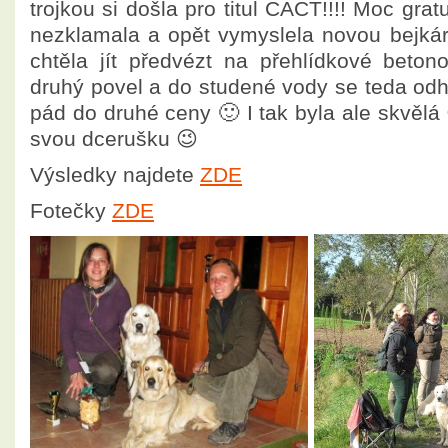
trojkou si došla pro titul CACT!!!! Moc gra
nezklamala a opět vymyslela novou bejká
chtěla jít předvézt na přehlídkové beto
druhý povel a do studené vody se teda odh
pád do druhé ceny 🙂 I tak byla ale skvělá
svou dcerušku 😉
Výsledky najdete
ZDE
Fotečky
ZDE