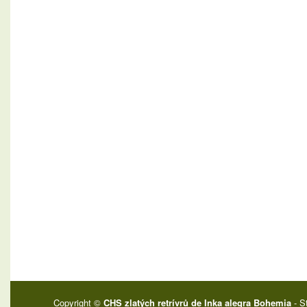
Copyright ©
CHS zlatých retrívrů de Inka alegra Bohemia
- S