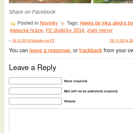
Share on Facebook
Posted in
Novinky
Tags:
Aleela de inka alegra b
kletecké hráze
,
PZ úholičky 2014
,
zlatý retrívr
«
19.10.2014 Nácviky na PZ
29.10.2014 Záv
You can
leave a response
, or
trackback
from your ow
Leave a Reply
Name (required)
Mail (will not be published) (required)
Website