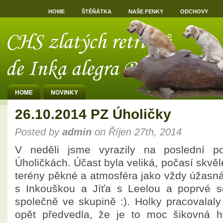
HOME
ŠTĚŇÁTKA
NAŠE FENKY
ODCHOVY
HOME
NOVINKY
26.10.2014 PZ Úholičky
Posted by
admin
on Říjen 27th, 2014
V neděli jsme vyrazily na poslední p
Úholičkách. Účast byla veliká, počasí skvěl
terény pěkné a atmosféra jako vždy úžasná
s Inkouškou a Jíťa s Leelou a poprvé s
společně ve skupině :). Holky pracovalal
opět předvedla, že je to moc šikovná h