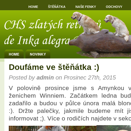
HOME
ŠTĚŇÁTKA
NAŠE FENKY
ODCHOVY
HOME
NOVINKY
Doufáme ve štěňátka :)
Posted by
admin
on Prosinec 27th, 2015
V polovině prosince jsme s Amynkou vy
ženichem Winniem. Začátkem ledna bu
zadařilo a budou v půlce února malá blon
:). Držte palečky, jakmile budeme mít j
informovat ;). Více o rodičích najdete v sek