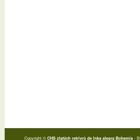
Copyright ©
CHS zlatých retrívrů de Inka alegra Bohemia
- S