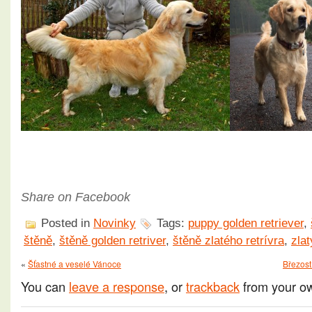
Share on Facebook
Posted in
Novinky
Tags:
puppy golden retriever
,
štěně
,
štěně golden retriver
,
štěně zlatého retrívra
,
zlat
«
Šťastné a veselé Vánoce
Březost
You can
leave a response
, or
trackback
from your ow