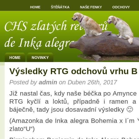
HOME
ŠTĚŇÁTKA
NAŠE FENKY
ODCHOVY
HOME
NOVINKY
Výsledky RTG odchovů vrhu B
Posted by
admin
on Duben 26th, 2017
Již nastal čas, kdy naše béčka po Amynce
RTG kyčlí a loktů, případně i ramen a
báječně, tady jsou dosavadní výsledky 🙂
(Amazonka de Inka alegra Bohemia x I´m 
zlato“U“)