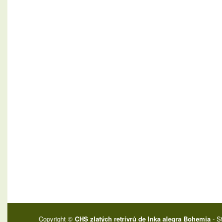
Copyright ©
CHS zlatých retrívrů de Inka alegra Bohemia
- S