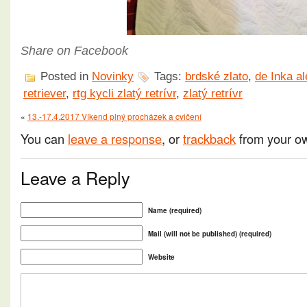
Share on Facebook
Posted in
Novinky
Tags:
brdské zlato
,
de Inka a
retriever
,
rtg kycli zlatý retrívr
,
zlatý retrívr
«
13.-17.4.2017 Víkend plný procházek a cvičení
You can
leave a response
, or
trackback
from your ow
Leave a Reply
Name (required)
Mail (will not be published) (required)
Website