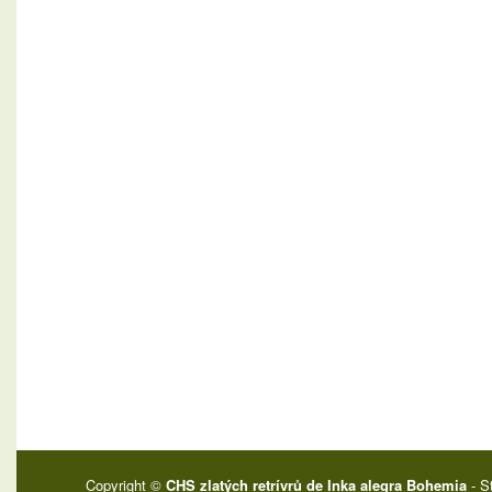
Copyright ©
CHS zlatých retrívrů de Inka alegra Bohemia
- S