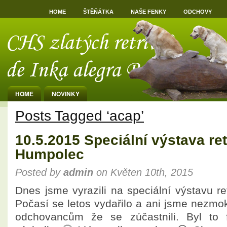
HOME
ŠTĚŇÁTKA
NAŠE FENKY
ODCHOVY
HOME
NOVINKY
Posts Tagged ‘acap’
10.5.2015 Speciální výstava re
Humpolec
Posted by
admin
on Květen 10th, 2015
Dnes jsme vyrazili na speciální výstavu r
Počasí se letos vydařilo a ani jsme nezmo
odchovancům že se zúčastnili. Byl to 