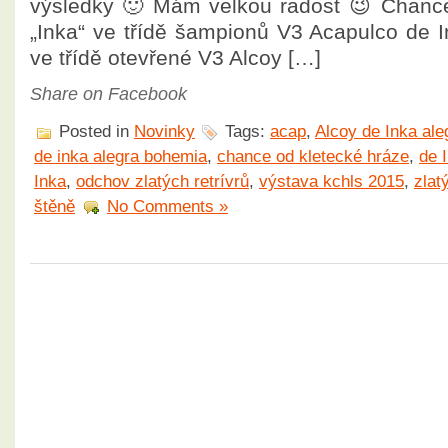
výsledky 🙂 Mám velkou radost 😉 Chance
„Inka“ ve třídě šampionů V3 Acapulco de 
ve třídě otevřené V3 Alcoy […]
Share on Facebook
Posted in
Novinky
Tags:
acap
,
Alcoy de Inka al
de inka alegra bohemia
,
chance od kletecké hráze
,
de 
Inka
,
odchov zlatých retrívrů
,
výstava kchls 2015
,
zlatý
štěně
No Comments »