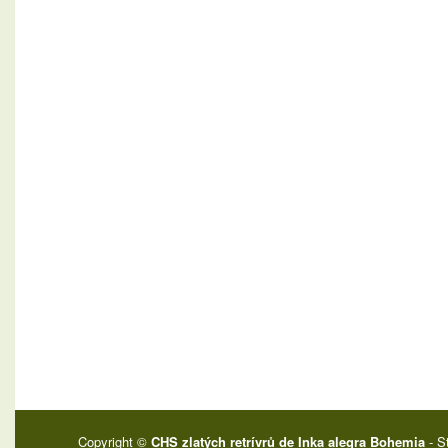
Copyright ©
CHS zlatých retrívrů de Inka alegra Bohemia
- S