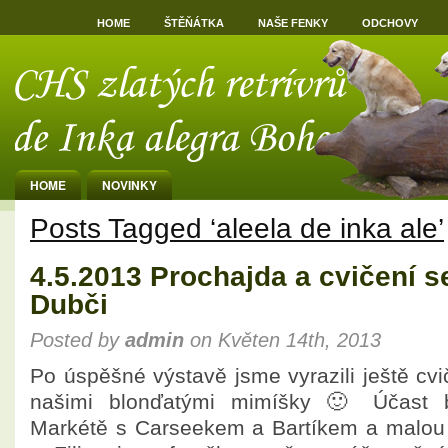
HOME
ŠTĚŇÁTKA
NAŠE FENKY
ODCHOVY
HOME
NOVINKY
Posts Tagged ‘aleela de inka ale’
4.5.2013 Prochajda a cvičení s
Dubči
Posted by
admin
on Květen 14th, 2013
Po úspěšné výstavě jsme vyrazili ještě cvi
našimi blonďatými mimíšky 🙂 Účast by
Markétě s Carseekem a Bartíkem a malou 