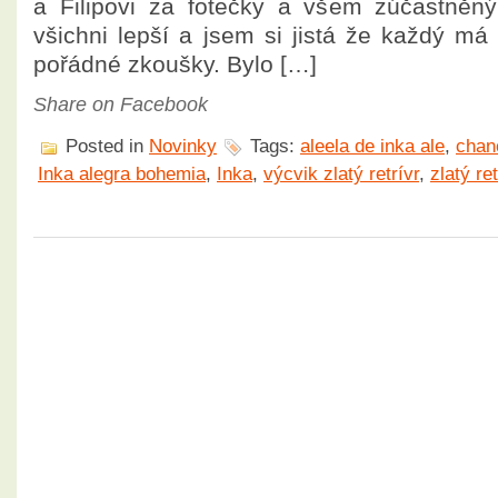
a Filipovi za fotečky a všem zúčastněný
všichni lepší a jsem si jistá že každý má
pořádné zkoušky. Bylo […]
Share on Facebook
Posted in
Novinky
Tags:
aleela de inka ale
,
chan
Inka alegra bohemia
,
Inka
,
výcvik zlatý retrívr
,
zlatý ret