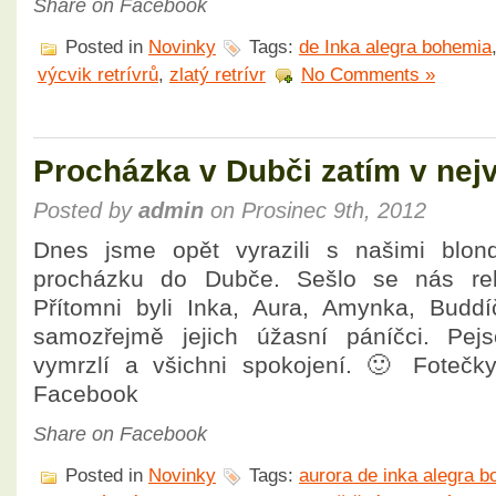
Share on Facebook
Posted in
Novinky
Tags:
de Inka alegra bohemia
výcvik retrívrů
,
zlatý retrívr
No Comments »
Procházka v Dubči zatím v nejv
Posted by
admin
on Prosinec 9th, 2012
Dnes jsme opět vyrazili s našimi blon
procházku do Dubče. Sešlo se nás rek
Přítomni byli Inka, Aura, Amynka, Buddí
samozřejmě jejich úžasní páníčci. Pejsc
vymrzlí a všichni spokojení. 🙂 Fot
Facebook
Share on Facebook
Posted in
Novinky
Tags:
aurora de inka alegra 