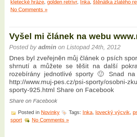
kletecké hráze
,
golden retrivr
,
Inka
,
štěnátka zlatého re
No Comments »
Vyšel mi článek na webu www.
Posted by
admin
on Listopad 24th, 2012
Dnes byl zveřejněn můj článek o psích spor
shrnutí a můžete se těšit na další pokr
rozebírány jednotlivé sporty 🙂 Snad na
http://www.muj-pes.cz/psi-sporty/osobni-zk
sporty-925.html Share on Facebook
Share on Facebook
Posted in
Novinky
Tags:
Inka
,
lovecký výcvik
,
p
sport
No Comments »