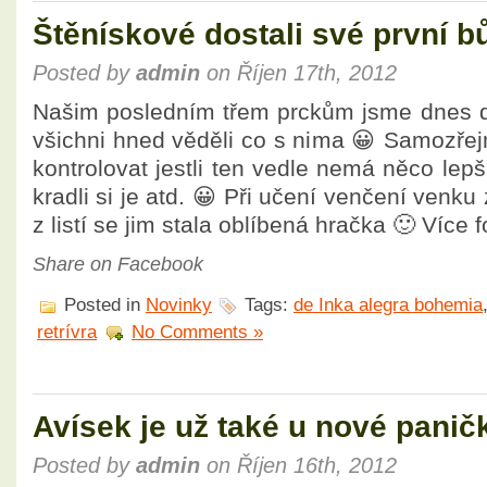
Štěnískové dostali své první b
Posted by
admin
on Říjen 17th, 2012
Našim posledním třem prckům jsme dnes da
všichni hned věděli co s nima 😀 Samozře
kontrolovat jestli ten vedle nemá něco lepš
kradli si je atd. 😀 Při učení venčení venku 
z listí se jim stala oblíbená hračka 🙂 Více 
Share on Facebook
Posted in
Novinky
Tags:
de Inka alegra bohemia
retrívra
No Comments »
Avísek je už také u nové panič
Posted by
admin
on Říjen 16th, 2012