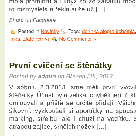
měla premiéru a i když se ze začátku moc 
to rozmyslela a řekla si že už […]
Share on Facebook
Posted in
Novinky
Tags:
de Inka alegra bohemia
Inka
,
zlatý retrívr
No Comments »
První cvičení se štěnátky
Posted by
admin
on Březen 5th, 2013
V sobotu 2.3.2013 jsme měli první výcvi
štěňátky. Účast byla veliká, chyběli jen tři k
omlouvali a příště se určitě přidají. Vši
šikovní. Vyzkoušeli si aportíčky na spous
marking, střelbu, ale i chůzi na vodítku.
atrapou zajíce, srnčích nožek […]