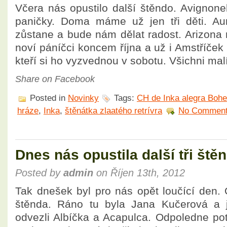
Včera nás opustilo další štěndo. Avignone
paničky. Doma máme už jen tři děti. Aur
zůstane a bude nám dělat radost. Arizona 
noví páníčci koncem října a už i Amstříček
kteří si ho vyzvednou v sobotu. Všichni mal
Share on Facebook
Posted in
Novinky
Tags:
CH de Inka alegra Boh
hráze
,
Inka
,
štěnátka zlaatého retrívra
No Comment
Dnes nás opustila další tři ště
Posted by
admin
on Říjen 13th, 2012
Tak dnešek byl pro nás opět loučící den. Op
štěnda. Ráno tu byla Jana Kučerová a jej
odvezli Albíčka a Acapulca. Odpoledne pot