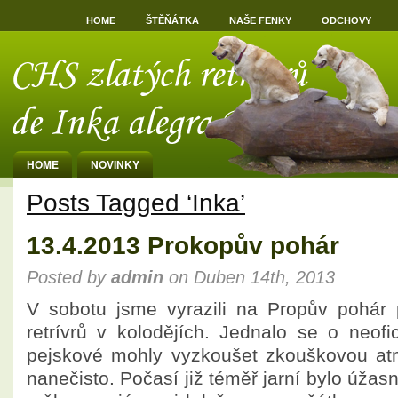
HOME
ŠTĚŇÁTKA
NAŠE FENKY
ODCHOVY
HOME
NOVINKY
Posts Tagged ‘Inka’
13.4.2013 Prokopův pohár
Posted by
admin
on Duben 14th, 2013
V sobotu jsme vyrazili na Propův pohár
retrívrů v kolodějích. Jednalo se o neofi
pejskové mohly vyzkoušet zkouškovou atm
nanečisto. Počasí již téměř jarní bylo úžas