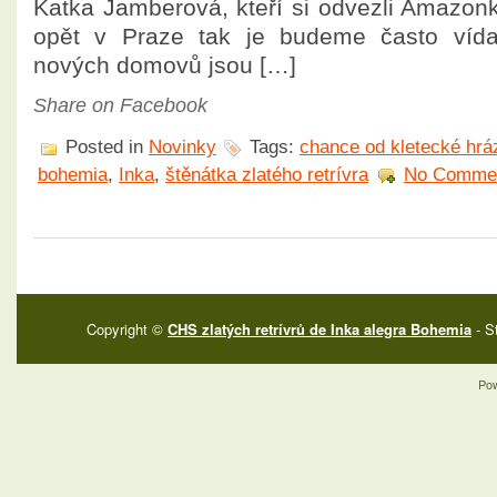
Katka Jamberová, kteří si odvezli Amazonk
opět v Praze tak je budeme často vídat
nových domovů jsou […]
Share on Facebook
Posted in
Novinky
Tags:
chance od kletecké hrá
bohemia
,
Inka
,
štěnátka zlatého retrívra
No Commen
Copyright ©
CHS zlatých retrívrů de Inka alegra Bohemia
- S
Po