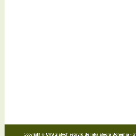
Copyright ©
CHS zlatých retrívrů de Inka alegra Bohemia
- S