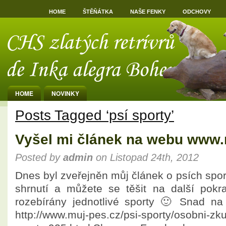
HOME
ŠTĚŇÁTKA
NAŠE FENKY
ODCHOVY
HOME
NOVINKY
Posts Tagged ‘psí sporty’
Vyšel mi článek na webu www.
Posted by
admin
on Listopad 24th, 2012
Dnes byl zveřejněn můj článek o psích spor
shrnutí a můžete se těšit na další pokr
rozebírány jednotlivé sporty 🙂 Snad na
http://www.muj-pes.cz/psi-sporty/osobni-zk