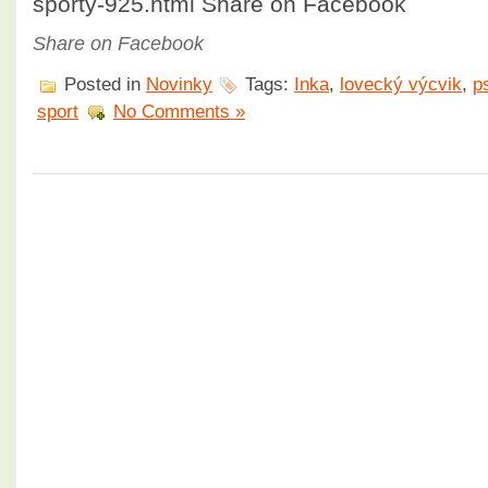
sporty-925.html Share on Facebook
Share on Facebook
Posted in
Novinky
Tags:
Inka
,
lovecký výcvik
,
p
sport
No Comments »