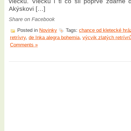
vlečku. Vlečku i ti co šli poprvé zdárně 
Akýskovi […]
Share on Facebook
Posted in
Novinky
Tags:
chance od kletecké hrá
retrívry
,
de Inka alegra bohemia
,
výcvik zlatých retrívr
Comments »