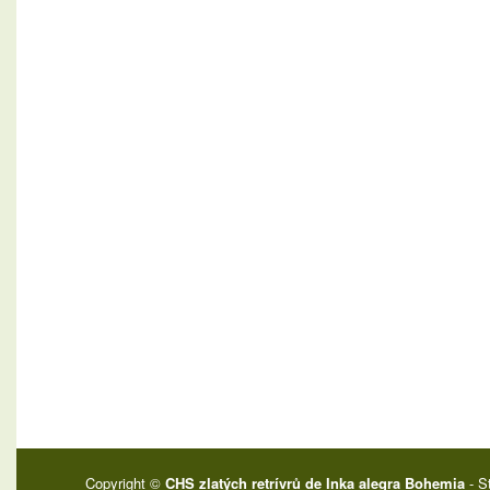
Copyright ©
CHS zlatých retrívrů de Inka alegra Bohemia
- S