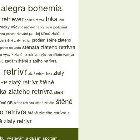
 alegra bohemia
Inka
retriever
golden retrivr
inka
vecký výcvik
nácviky na PZ
ovvr
podzimní
prodej štěně zlatého
ívrů
procházkování
prodám štěně zlatého
dej štěně zlatý retrívr
stenata zlateho retrivra
 psem na vodu
výcvik zlatého retrívra
rů
výstava džbán
výstava
zadám štěně zlatého retrívra
vrů
 retrívr
zlatý
zlatý retrívr Inka
zlatý retrívr štěně
s PP
ka zlatého retrívra
štěně
štěně
těně GR
štěně retrívra
štěně zlatáka
o retrívra
štěně zlatého retrívra s
 zlatý retrívr
viku, výstavám a dalším sportům.