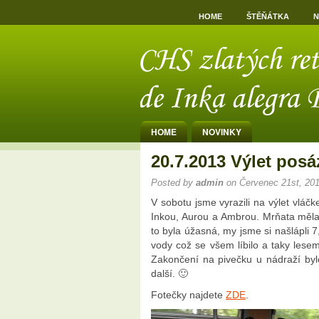
HOME
ŠTĚŇÁTKA
N
HOME
NOVINKY
20.7.2013 Výlet pos
Posted by
admin
on Červenec 21st, 20
V sobotu jsme vyrazili na výlet vl
Inkou, Aurou a Ambrou. Mrňata měla 
to byla úžasná, my jsme si našlápli 
vody což se všem líbilo a taky lese
Zakončení na pivečku u nádraží bylo
další. 🙂
Fotečky najdete
ZDE
.