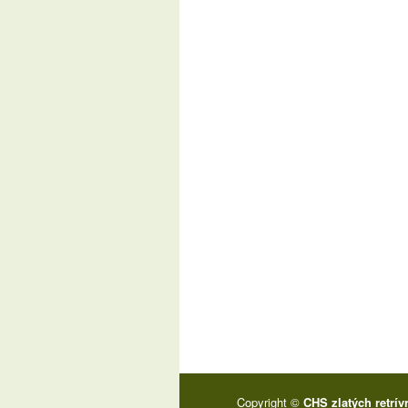
Copyright ©
CHS zlatých retrív