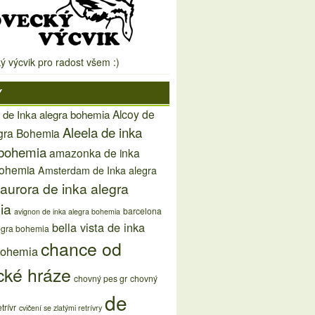
ý výcvik pro radost všem :)
Y
Alcoy de
 de Inka alegra bohemia
Aleela de inka
egra Bohemia
 bohemia
amazonka de inka
bohemia
Amsterdam de Inka alegra
aurora de inka alegra
ia
barcelona
avignon de inka alegra bohemia
bella vista de inka
egra bohemia
chance od
bohemia
cké hráze
chovný pes gr
chovný
de
trívr
cvičení se zlatými retrívry