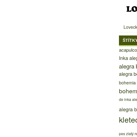
Loveck
ŠTÍTK
acapulco
Inka al
alegra
alegra 
bohemia
bohem
de inka al
alegra 
klete
pes zlatý re