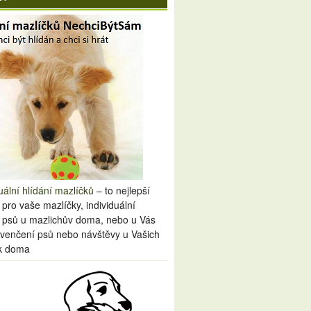
uální hlídání mazlíčků
– to nejlepší
 pro vaše mazlíčky, individuální
í psů u mazlichův doma, nebo u Vás
venčení psů nebo návštěvy u Vašich
k doma