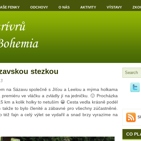
AŠE FENKY
ODCHOVY
O NÁS
AKTIVITY
VÝSTAVY
ZKO
ázavskou stezkou
13
áčkem na Sázavu společně s Jíťou a Leelou a mýma holkama
premiéru ve vláčku a zvládly jí na jedničku. 🙂 Procházka
7,5 km a kolik holky to netuším 😀 Cesta vedla krásně podél
m takže to bylo členité a zábavné pro všechny zúčastněné.
 též fajn a celý výlet se vydařil a snad brzy vyrazíme na
S
CO PL