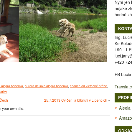
Nyní jen
nějaké z
hodně zá
KONT
Ing. Luc
Ke Kolod
190 11 P
luci.jan
+420 724
FB Lucie
Translate
a alegra bohemia
,
aurora de inka alegra bohemia
,
chance od kletecké hráze
,
etrívr
PROFI
h Čech
25.7.2013 Cvičení a blbnutí v Lipencích
»
Aleela
 your own site.
Amazon
ODKA