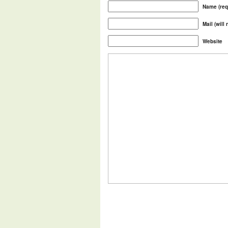
Name (req
Mail (will
Website