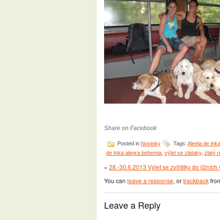
Share on Facebook
Posted in
Novinky
Tags:
Aleela de ink
de Inka alegra bohemia
,
výlet se zlataky
,
zlatý r
«
28.-30.6.2013 Výlet se zvířátky do jížníc
You can
leave a response
, or
trackback
from
Leave a Reply