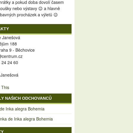
 hrátky a pokud doba dovolí časem
koušky nebo výstavy 😉 a hlavně
bavných procházek a výletů 😉
AKTY
ie Janešová
ějům 188
raha 9 - Běchovice
y@centrum.cz
 24 24 60
 Janešová
 This
LY NAŠICH ODCHOVANCŮ
 de Inka alegra Bohemia
ka de Inka alegra Bohemia
ZY