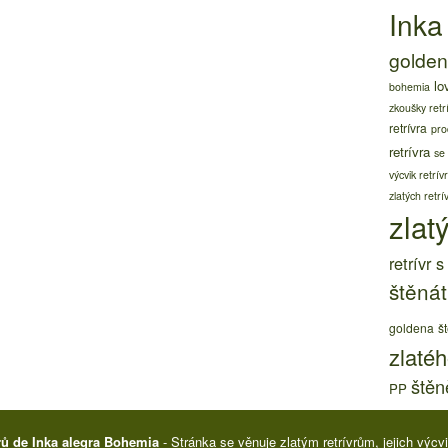
Inka
golden 
lo
bohemia
zkoušky retr
retrívra
pro
retrívra
se
výcvik retrív
zlatých retrí
zlatý
retrívr 
štěnát
goldena
š
zlatéh
štěně
PP
rů de Inka alegra Bohemia
- Stránka se věnuje zlatým retrívrům, jejich výc