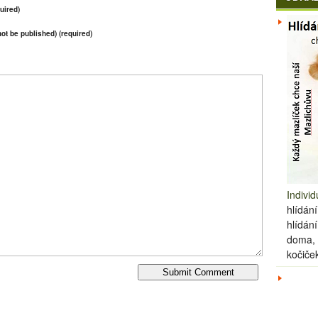
uired)
 not be published) (required)
Individ
hlídání
hlídán
doma, 
kočiče