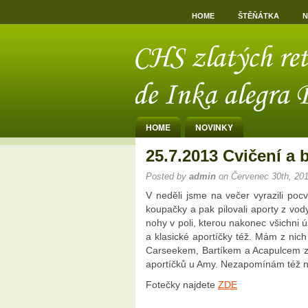
HOME
ŠTĚŇÁTKA
N
HOME
NOVINKY
25.7.2013 Cvičení a 
Posted by
admin
on Červenec 30th, 20
V neděli jsme na večer vyrazili pocv
koupačky a pak pilovali aporty z vod
nohy v poli, kterou nakonec všichni 
a klasické aportíčky též. Mám z nich
Carseekem, Bartíkem a Acapulcem za
aportíčků u Amy. Nezapomínám též na
Fotečky najdete
ZDE