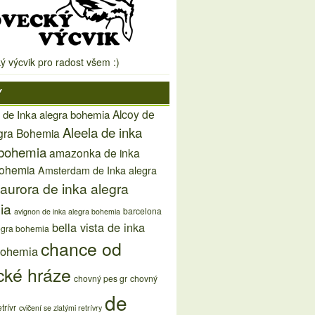
ý výcvik pro radost všem :)
Y
Alcoy de
 de Inka alegra bohemia
Aleela de inka
egra Bohemia
 bohemia
amazonka de inka
bohemia
Amsterdam de Inka alegra
aurora de inka alegra
ia
barcelona
avignon de inka alegra bohemia
bella vista de inka
egra bohemia
chance od
bohemia
cké hráze
chovný pes gr
chovný
de
trívr
cvičení se zlatými retrívry