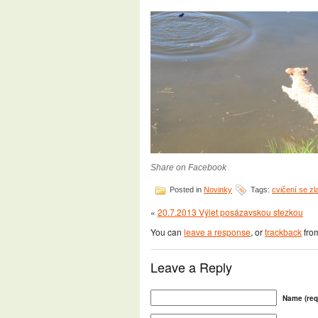
Share on Facebook
Posted in
Novinky
Tags:
cvičení se zla
«
20.7.2013 Výlet posázavskou stezkou
You can
leave a response
, or
trackback
from
Leave a Reply
Name (req