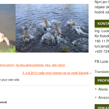
Nyní jen
nějaké z
hodně zá
KONT
Ing. Luc
Ke Kolod
190 11 P
luci.jan
+420 724
FB Lucie
tými retrívry
,
de Inka alegra bohemia
,
Inka
,
zlatý retrívr
Translate
3.-4.8.2013 naše první plavení se po vodě Sázavě
»
 your own site.
PROFI
Aleela
Amazon
uired)
ODKA