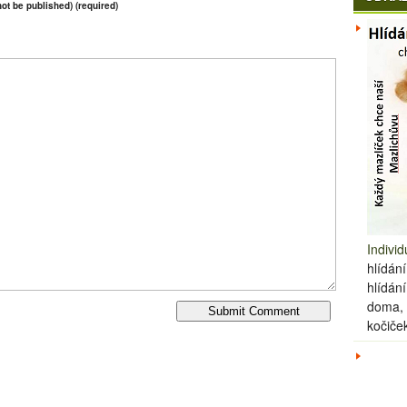
 not be published) (required)
Individ
hlídání
hlídán
doma, 
kočiče