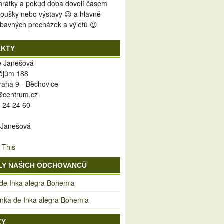
 hrátky a pokud doba dovolí časem
koušky nebo výstavy 😉 a hlavně
bavných procházek a výletů 😉
AKTY
ie Janešová
ějům 188
raha 9 - Běchovice
y@centrum.cz
 24 24 60
 Janešová
 This
LY NAŠICH ODCHOVANCŮ
 de Inka alegra Bohemia
ka de Inka alegra Bohemia
ZY