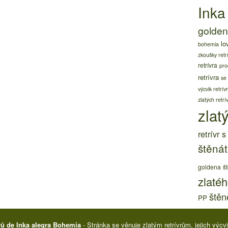
Inka
golden 
lo
bohemia
zkoušky retr
retrívra
pro
retrívra
se
výcvik retrív
zlatých retrí
zlatý
retrívr 
štěnát
goldena
š
zlatéh
štěně
PP
rů de Inka alegra Bohemia
- Stránka se věnuje zlatým retrívrům, jejich výc