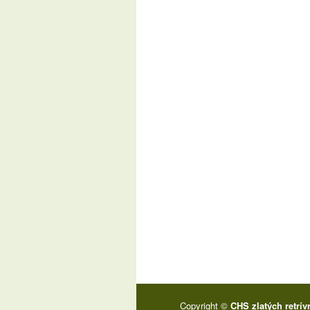
Copyright ©
CHS zlatých retrív