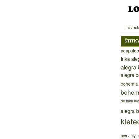
Loveck
ŠTÍTK
acapulco
Inka al
alegra
alegra 
bohemia
bohem
de inka al
alegra 
klete
pes zlatý re