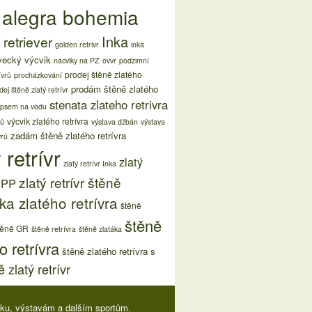
 alegra bohemia
Inka
retriever
golden retrivr
inka
vecký výcvik
nácviky na PZ
ovvr
podzimní
prodej štěně zlatého
ívrů
procházkování
prodám štěně zlatého
dej štěně zlatý retrívr
stenata zlateho retrivra
 psem na vodu
výcvik zlatého retrívra
rů
výstava džbán
výstava
zadám štěně zlatého retrívra
vrů
 retrívr
zlatý
zlatý retrívr Inka
zlatý retrívr štěně
s PP
ka zlatého retrívra
štěně
štěně
těně GR
štěně retrívra
štěně zlatáka
o retrívra
štěně zlatého retrívra s
 zlatý retrívr
viku, výstavám a dalším sportům.