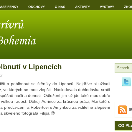
AŠE FENKY
ODCHOVY
O NÁS
AKTIVITY
VÝSTAVY
ZKO
blbnutí v Lipencích
13
ičit a poblbnout se štěníky do Lipenců. Nejdříve si užívali
y, ve kterých se moc zlepšili. Následovala dohledávka srnčí
úspěšně našli a donesli. Odložení jim už jde také moc dobře
 velkou radost. Děkuji Aurince za krásnou práci, Markétě s
 předcvičení a Robertovi s Amynkou za viditelné zlepšení
S
 skvělého fotografa Filipa 🙂
CO PL