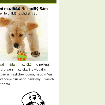
uální hlídání mazlíčků
– to nejlepší
 pro vaše mazlíčky, individuální
í psů u mazlichův doma, nebo u Vás
venčení psů nebo návštěvy u Vašich
k doma