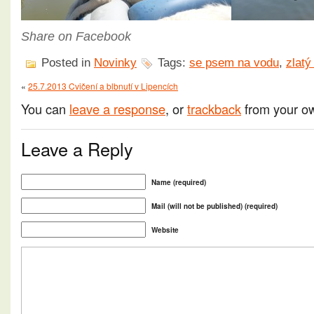
Share on Facebook
Posted in
Novinky
Tags:
se psem na vodu
,
zlatý
«
25.7.2013 Cvičení a blbnutí v Lipencích
You can
leave a response
, or
trackback
from your ow
Leave a Reply
Name (required)
Mail (will not be published) (required)
Website