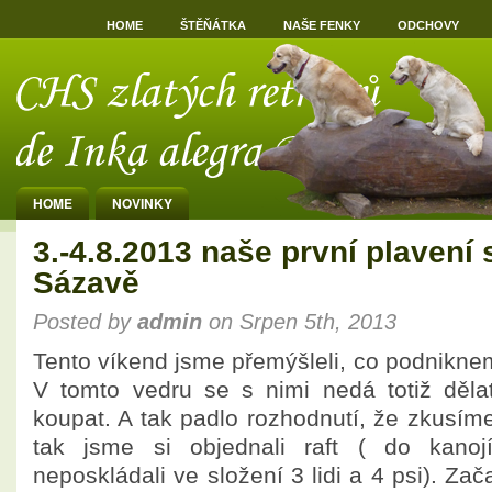
HOME
ŠTĚŇÁTKA
NAŠE FENKY
ODCHOVY
HOME
NOVINKY
3.-4.8.2013 naše první plavení
Sázavě
Posted by
admin
on Srpen 5th, 2013
Tento víkend jsme přemýšleli, co podniknem
V tomto vedru se s nimi nedá totiž děla
koupat. A tak padlo rozhodnutí, že zkusíme
tak jsme si objednali raft ( do kanoj
neposkládali ve složení 3 lidi a 4 psi). Zač