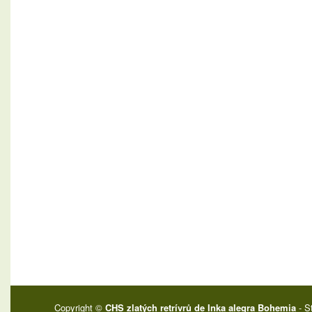
Copyright ©
CHS zlatých retrívrů de Inka alegra Bohemia
- S