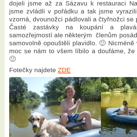
dojeli jsme až za Sázavu k restauraci N
jsme zvládli v pořádku a tak jsme vyrazil
vzorná, dvounožci pádlovali a čtyřnožci se 
Časté zastávky na koupání a plavá
samozřejmostí ale některým členům posádky
samovolně opouštěli plavidlo. 🙂 Nicméně 
moc se nám to všem líbilo a doufáme, že
🙂
Fotečky najdete
ZDE