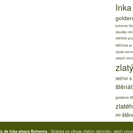
Inka
golden 
lo
bohemia
zkoušky retr
retrívra
pro
retrívra
se
výcvik retrív
zlatých retrí
zlatý
retrívr 
štěnát
goldena
š
zlatéh
štěně
PP
rů de Inka alegra Bohemia
- Stránka se věnuje zlatým retrívrům, jejich výc