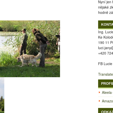
Nyní jen
nějaké z
hodně zá
KONT
Ing. Luc
Ke Kolod
190 11 P
luci.jan
+420 724
FB Lucie
Translate
PROFI
Aleela
Amazon
ODKA