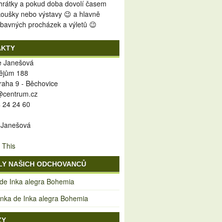
 hrátky a pokud doba dovolí časem
koušky nebo výstavy 😉 a hlavně
bavných procházek a výletů 😉
AKTY
ie Janešová
ějům 188
raha 9 - Běchovice
y@centrum.cz
 24 24 60
 Janešová
 This
LY NAŠICH ODCHOVANCŮ
 de Inka alegra Bohemia
ka de Inka alegra Bohemia
ZY