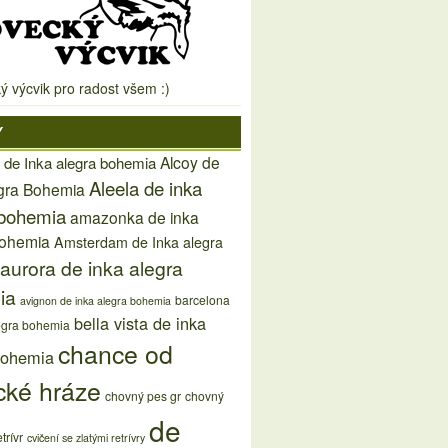
ý výcvik pro radost všem :)
Y
Alcoy de
 de Inka alegra bohemia
Aleela de inka
egra Bohemia
 bohemia
amazonka de inka
bohemia
Amsterdam de Inka alegra
aurora de inka alegra
ia
barcelona
avignon de inka alegra bohemia
bella vista de inka
egra bohemia
chance od
bohemia
cké hráze
chovný pes gr
chovný
de
trívr
cvičení se zlatými retrívry