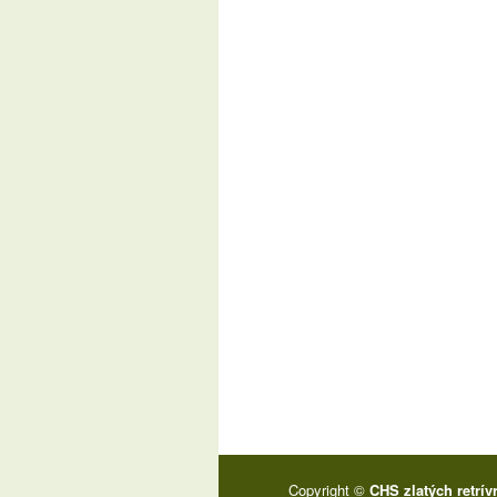
Copyright ©
CHS zlatých retrív