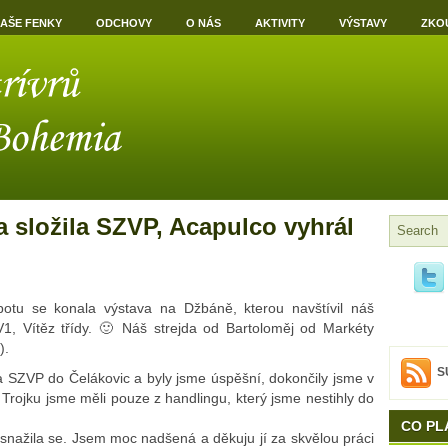
AŠE FENKY
ODCHOVY
O NÁS
AKTIVITY
VÝSTAVY
ZKO
 složila SZVP, Acapulco vyhrál
otu se konala výstava na Džbáně, kterou navštívil náš
1, Vítěz třídy. 🙂 Náš strejda od Bartoloměj od Markéty
).
S
na SZVP do Čelákovic a byly jsme úspěšní, dokončily jsme v
Trojku jsme měli pouze z handlingu, který jsme nestihly do
CO PL
 snažila se. Jsem moc nadšená a děkuju jí za skvělou práci