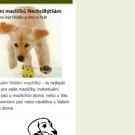
uální hlídání mazlíčků
– to nejlepší
 pro vaše mazlíčky, individuální
í psů u mazlichův doma, nebo u Vás
venčení psů nebo návštěvy u Vašich
k doma