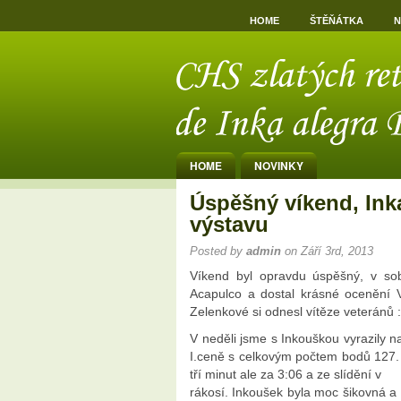
HOME
ŠTĚŇÁTKA
N
HOME
NOVINKY
Úspěšný víkend, Inka
výstavu
Posted by
admin
on Září 3rd, 2013
Víkend byl opravdu úspěšný, v sob
Acapulco a dostal krásné ocenění V
Zelenkové si odnesl vítěze veteránů :
V neděli jsme s Inkouškou vyrazily 
I.ceně s celkovým počtem bodů 127. 
tří minut ale za 3:06 a ze slídění v
rákosí. Inkoušek byla moc šikovná a