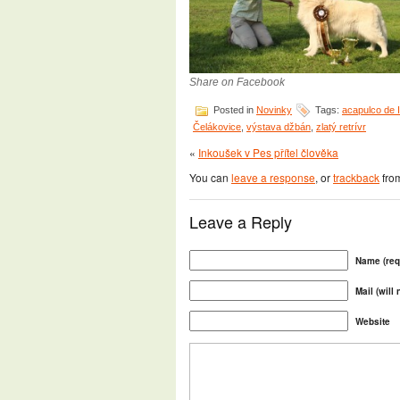
Share on Facebook
Posted in
Novinky
Tags:
acapulco de 
Čelákovice
,
výstava džbán
,
zlatý retrívr
«
Inkoušek v Pes přítel člověka
You can
leave a response
, or
trackback
from
Leave a Reply
Name (req
Mail (will
Website