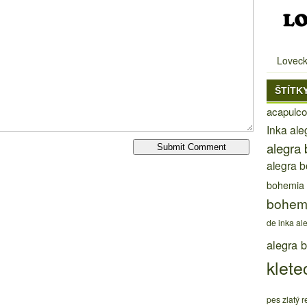
Loveck
ŠTÍTK
acapulco
Inka al
alegra
alegra 
bohemia
bohem
de inka al
alegra 
klete
pes zlatý re