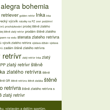
 alegra bohemia
Inka
retriever
golden retrivr
inka
vecký výcvik
nácviky na PZ
ovvr
podzimní
prodej štěně zlatého
ívrů
procházkování
prodám štěně zlatého
dej štěně zlatý retrívr
stenata zlateho retrivra
 psem na vodu
výcvik zlatého retrívra
rů
výstava džbán
výstava
zadám štěně zlatého retrívra
vrů
 retrívr
zlatý
zlatý retrívr Inka
zlatý retrívr štěně
s PP
ka zlatého retrívra
štěně
štěně
těně GR
štěně retrívra
štěně zlatáka
o retrívra
štěně zlatého retrívra s
 zlatý retrívr
viku, výstavám a dalším sportům.