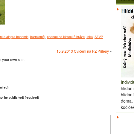
Inka alegra bohemia
,
bartoloměj
,
chance od kletecké hráze
,
Inka
,
SZVP
15.9.2013 Cvičení na PZ Přílepy
»
 your own site.
Individ
uired)
hlídání
hlídán
 not be published) (required)
doma, 
kočiče