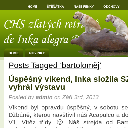
HOME
ŠTĚŇÁTKA
NAŠE FENKY
ODCHOVY
HOME
NOVINKY
Posts Tagged ‘bartoloměj’
Úspěšný víkend, Inka složila 
vyhrál výstavu
Posted by
admin
on Září 3rd, 2013
Víkend byl opravdu úspěšný, v sobotu se
Džbáně, kterou navštívil náš Acapulco a d
V1, Vítěz třídy. 🙂 Náš strejda od Bar