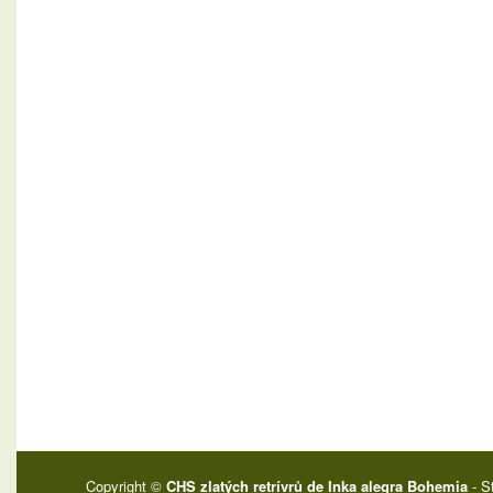
Copyright ©
CHS zlatých retrívrů de Inka alegra Bohemia
- S