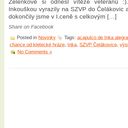
Zelenkové si odnesl vítěze veteránů :
Inkouškou vyrazily na SZVP do Čelákovic a
dokončily jsme v I.ceně s celkovým […]
Share on Facebook
Posted in
Novinky
Tags:
acapulco de Inka alegr
chance od kletecké hráze
,
Inka
,
SZVP Čelákovice
,
výs
No Comments »