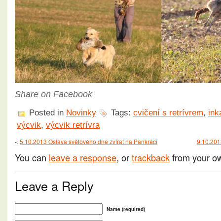
Share on Facebook
Posted in
Novinky
Tags:
cvičení s retrívrem
,
ink
výcvik
,
výcvik retrívra
«
5.10.2013 Oslava světového dne zvířat na Pankráci
9.10.201
You can
leave a response
, or
trackback
from your ow
Leave a Reply
Name (required)