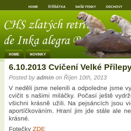
HOME
ŠTĚŇÁTKA
NAŠE FENKY
ODCHOVY
HOME
NOVINKY
6.10.2013 Cvičení Velké Přílep
Posted by
admin
on Říjen 10th, 2013
V neděli jsme nelenili a odpoledne jsme vyr
cvičit s našimi miláčky. Počasí ještě vydrž
všichni krásně užili. Na pejsáncích jsou v
aportíčkováním. Hraní jim jde stále ale n
krásné.
Fotečky
ZDE