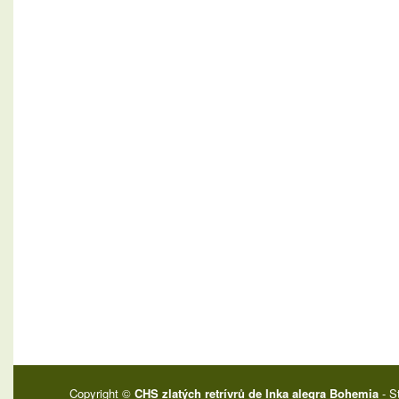
Copyright ©
CHS zlatých retrívrů de Inka alegra Bohemia
- S