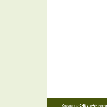
Copyright ©
CHS zlatých retrív