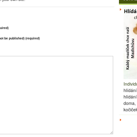
uired)
 not be published) (required)
Individ
hlídání
hlídán
doma, 
kočiče