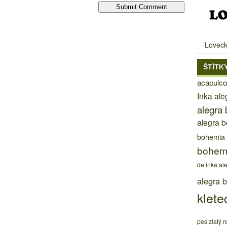
Loveck
ŠTÍTK
acapulco
Inka al
alegra
alegra 
bohemia
bohem
de inka al
alegra 
klete
pes zlatý re