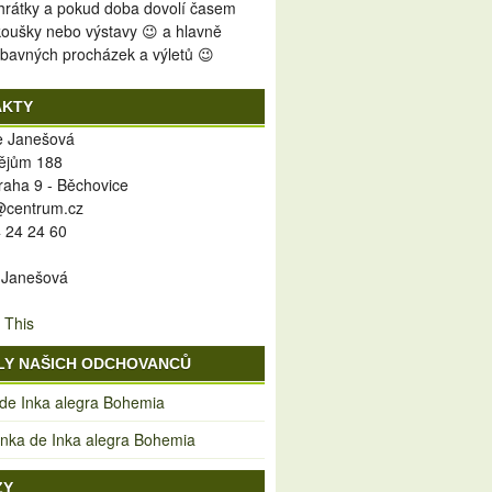
 hrátky a pokud doba dovolí časem
koušky nebo výstavy 😉 a hlavně
bavných procházek a výletů 😉
AKTY
ie Janešová
ějům 188
raha 9 - Běchovice
y@centrum.cz
 24 24 60
 Janešová
 This
LY NAŠICH ODCHOVANCŮ
 de Inka alegra Bohemia
ka de Inka alegra Bohemia
ZY