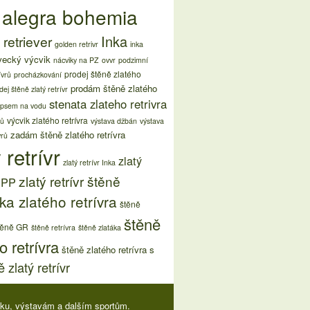
 alegra bohemia
Inka
retriever
golden retrivr
inka
vecký výcvik
nácviky na PZ
ovvr
podzimní
prodej štěně zlatého
ívrů
procházkování
prodám štěně zlatého
dej štěně zlatý retrívr
stenata zlateho retrivra
 psem na vodu
výcvik zlatého retrívra
rů
výstava džbán
výstava
zadám štěně zlatého retrívra
vrů
 retrívr
zlatý
zlatý retrívr Inka
zlatý retrívr štěně
s PP
ka zlatého retrívra
štěně
štěně
těně GR
štěně retrívra
štěně zlatáka
o retrívra
štěně zlatého retrívra s
 zlatý retrívr
viku, výstavám a dalším sportům.