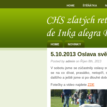
HOME
ŠTĚŇÁTKA
N
HOME
NOVINKY
5.10.2013 Oslava svě
Posted by
admin
on Říjen 8th, 2013
V sobotu jsme se zúčastnily oslavy s
se na co dívat, prasátko, netopíři,
dalšího a ještě jsme si po dlouhé dob
Fotečky a video najdete
ZDE