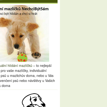
uální hlídání mazlíčků
– to nejlepší
 pro vaše mazlíčky, individuální
í psů u mazlichův doma, nebo u Vás
venčení psů nebo návštěvy u Vašich
k doma