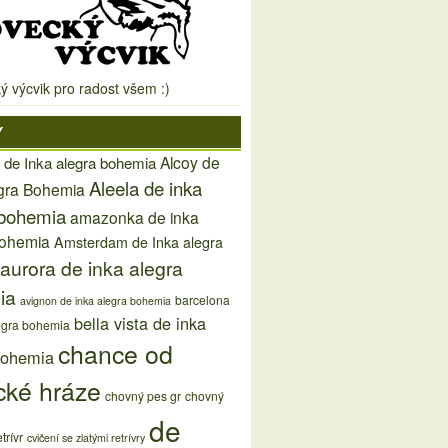
ý výcvik pro radost všem :)
Y
Alcoy de
 de Inka alegra bohemia
Aleela de inka
egra Bohemia
 bohemia
amazonka de inka
bohemia
Amsterdam de Inka alegra
aurora de inka alegra
ia
barcelona
avignon de inka alegra bohemia
bella vista de inka
egra bohemia
chance od
bohemia
cké hráze
chovný pes gr
chovný
de
trívr
cvičení se zlatými retrívry