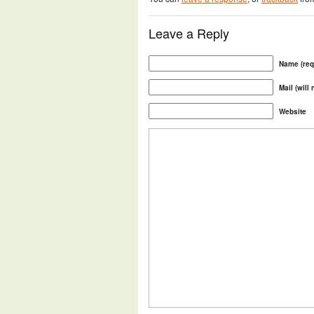
Leave a Reply
Name (req
Mail (will
Website