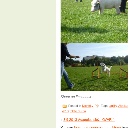
Share on Facebook
Posted in
Novinky
Tags:
agility
,
Aleela
2013
,
zlatý retrívr
«
8.9.2013 Acapulco složil OVVR :)
You can
leave a response
, or
trackback
from