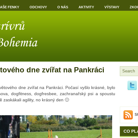
AŠE FENKY
ODCHOVY
O NÁS
AKTIVITY
VÝSTAVY
ZKO
tového dne zvířat na Pankráci
větového dne zvířat na Pankráci. Počasí vyšlo krásné, bylo
 sova, dogfitness, dogfresbee, zachranařský psi a spoustu
ě zaskákali agility, no krásný den 🙂
S
CO PL