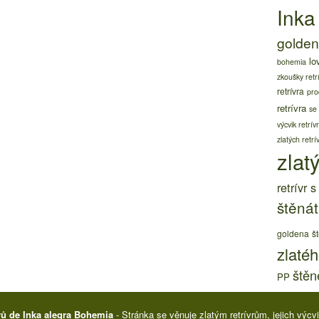
Inka
golden 
lo
bohemia
zkoušky retr
retrívra
pro
retrívra
se
výcvik retrív
zlatých retrí
zlatý
retrívr 
štěnát
goldena
š
zlatéh
štěně
PP
rů de Inka alegra Bohemia
- Stránka se věnuje zlatým retrívrům, jejich výc