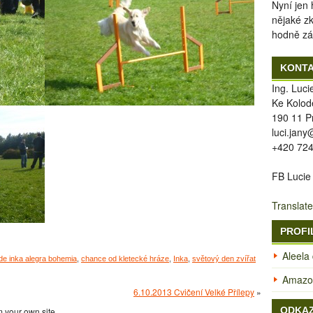
Nyní jen
nějaké z
hodně zá
KONT
Ing. Luc
Ke Kolod
190 11 P
luci.jan
+420 724
FB Lucie
Translate
PROFI
Aleela
 de inka alegra bohemia
,
chance od kletecké hráze
,
Inka
,
světový den zvířat
Amazon
6.10.2013 Cvičení Velké Přílepy
»
ODKA
 your own site.