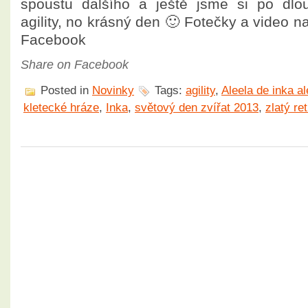
spoustu dalšího a ještě jsme si po dlo
agility, no krásný den 🙂 Fotečky a video 
Facebook
Share on Facebook
Posted in
Novinky
Tags:
agility
,
Aleela de inka a
kletecké hráze
,
Inka
,
světový den zvířat 2013
,
zlatý ret