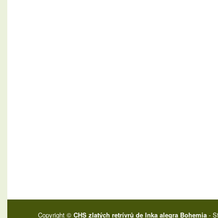
Copyright ©
CHS zlatých retrívrů de Inka alegra Bohemia
- S