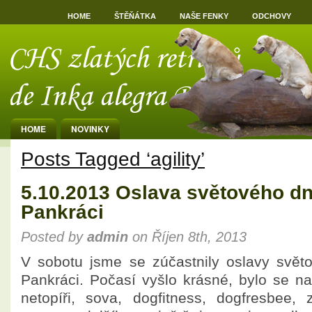
HOME
ŠTĚŇÁTKA
NAŠE FENKY
ODCHOVY
HOME
NOVINKY
Posts Tagged ‘agility’
5.10.2013 Oslava světového dn
Pankráci
Posted by
admin
on Říjen 8th, 2013
V sobotu jsme se zúčastnily oslavy svět
Pankráci. Počasí vyšlo krásné, bylo se na
netopíři, sova, dogfitness, dogfresbee,